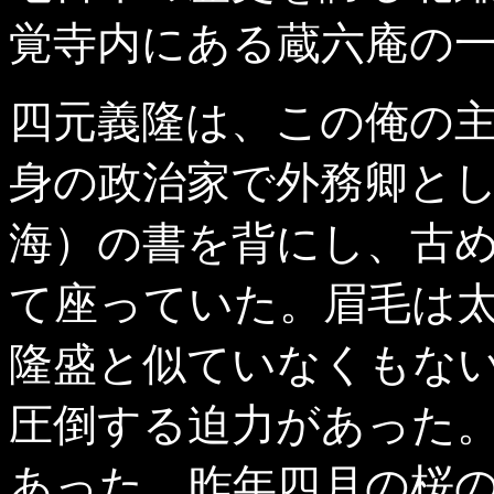
覚寺内にある蔵六庵の
四元義隆は、この俺の
身の政治家で外務卿と
海）の書を背にし、古
て座っていた。眉毛は
隆盛と似ていなくもな
圧倒する迫力があった
あった。昨年四月の桜