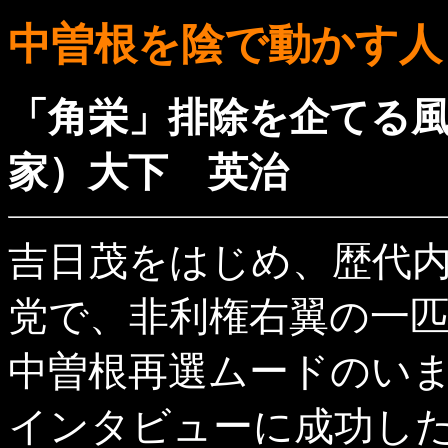
中曽根を陰で動かす人
「角栄」排除を企てる
家）大下 英治
吉日茂をはじめ、歴代
党で、非利権右翼の一
中曽根再選ムードのい
インタビューに成功し